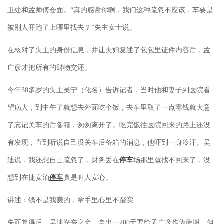
卫处和孟师傅会面。“真的感谢你啊，我们这种疏忽不应该，车要是
被别人开跑了上哪里找去？”失主女士说。
在核对了失主的身份信息，并让夫妇复述了包包里证件内容后，孟
广彦才把所有的财物交还。
今年30多岁的失主吴宁（化名）告诉记者，当时他和妻子到医院看
望病人，到中午了就想去外面吃个饭，去车里取了一点零钱就大意
了忘记关车的后备箱，匆匆离开了。吃完饭往医院回来的路上还没
有发现，直到听说自己没关车后备箱的消息，他吓到一身冷汗。吴
迪说，我还想自己疏忽了，财务丢在
停车
场那里就找不回来了，没
想到在捷安泊
停车
真是叫人安心。
讲述：钱不是我赚的，拿手里心里不踏实
失而复得后，吴迪兴奋之余，拿出一200元要给孟广彦作为酬谢，但