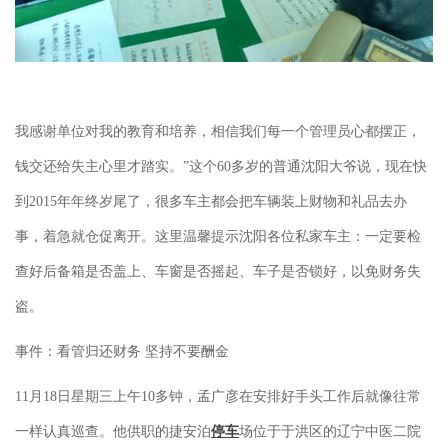
我感谢单位对我的教育和培养，相信我们每一个管理员心都摆正，
钱交还给失主心里才踏实。”这个60多岁的普通沈阳大爷说，现在快
到2015年年终岁尾了，很多车主都会把车辆装上财物和礼品去办
事，着急就仓促离开。这里温馨提示沈阳各位私家车主：一定要检
查好后备箱是否盖上、车窗是否摇起、车子是否锁好，以免财务失
盗。
事件：看管归还财务 坚持不要酬金
11月18日星期三上午10多钟，孟广彦在安排好手头工作后就像往常
一样认真巡查。他供职的捷安泊
停车
场位于于洪区的辽宁中医二院