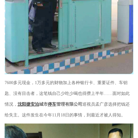
7600多元现金，1万多元的财物加上各种银行卡、重要证件、车钥
匙、没有目击者，这笔钱自己少吃少喝也得攒上半年……面对如此
情况，
沈阳捷安泊
城市
停车
管理有限公司
巡视员孟广彦选择把钱还
给失主。这件发生在今年11月18日的事情，到最近才被人得知。