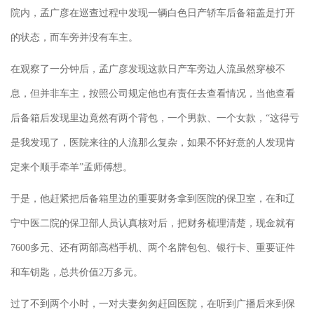
院内，孟广彦在巡查过程中发现一辆白色日产轿车后备箱盖是打开
的状态，而车旁并没有车主。
在观察了一分钟后，孟广彦发现这款日产车旁边人流虽然穿梭不
息，但并非车主，按照公司规定他也有责任去查看情况，当他查看
后备箱后发现里边竟然有两个背包，一个男款、一个女款，“这得亏
是我发现了，医院来往的人流那么复杂，如果不怀好意的人发现肯
定来个顺手牵羊”孟师傅想。
于是，他赶紧把后备箱里边的重要财务拿到医院的保卫室，在和辽
宁中医二院的保卫部人员认真核对后，把财务梳理清楚，现金就有
7600多元、还有两部高档手机、两个名牌包包、银行卡、重要证件
和车钥匙，总共价值2万多元。
过了不到两个小时，一对夫妻匆匆赶回医院，在听到广播后来到保