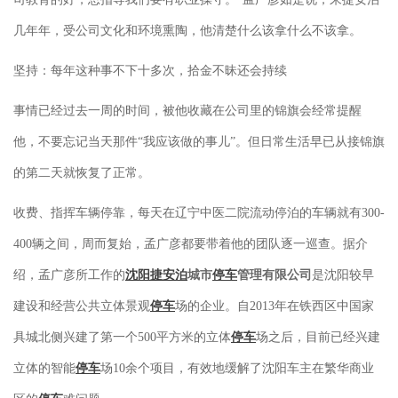
几年年，受公司文化和环境熏陶，他清楚什么该拿什么不该拿。
坚持：每年这种事不下十多次，拾金不昧还会持续
事情已经过去一周的时间，被他收藏在公司里的锦旗会经常提醒
他，不要忘记当天那件“我应该做的事儿”。但日常生活早已从接锦旗
的第二天就恢复了正常。
收费、指挥车辆停靠，每天在辽宁中医二院流动停泊的车辆就有300-
400辆之间，周而复始，孟广彦都要带着他的团队逐一巡查。据介
绍，孟广彦所工作的
沈阳捷安泊
城市
停车
管理有限公司
是沈阳较早
建设和经营公共立体景观
停车
场的企业。自2013年在铁西区中国家
具城北侧兴建了第一个500平方米的立体
停车
场之后，目前已经兴建
立体的智能
停车
场10余个项目，有效地缓解了沈阳车主在繁华商业