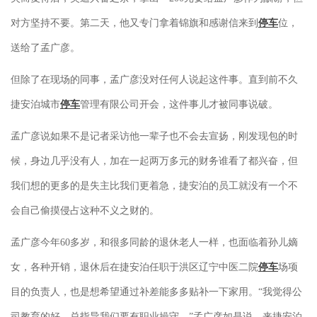
对方坚持不要。第二天，他又专门拿着锦旗和感谢信来到
停车
位，
送给了孟广彦。
但除了在现场的同事，孟广彦没对任何人说起这件事。直到前不久
捷安泊城市
停车
管理有限公司开会，这件事儿才被同事说破。
孟广彦说如果不是记者采访他一辈子也不会去宣扬，刚发现包的时
候，身边几乎没有人，加在一起两万多元的财务谁看了都兴奋，但
我们想的更多的是失主比我们更着急，捷安泊的员工就没有一个不
会自己偷摸侵占这种不义之财的。
孟广彦今年60多岁，和很多同龄的退休老人一样，也面临着孙儿嫡
女，各种开销，退休后在捷安泊任职于洪区辽宁中医二院
停车
场项
目的负责人，也是想希望通过补差能多多贴补一下家用。“我觉得公
司教育的好，总指导我们要有职业操守。”孟广彦如是说，来捷安泊